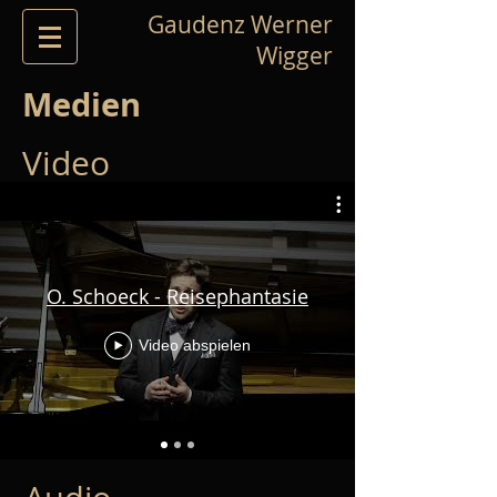
Gaudenz Werner
Wigger
Medien
Video
O. Schoeck - Reisephantasie
Video abspielen