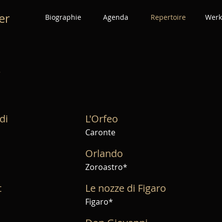
er
Biographie
Agenda
Repertoire
Werk
r
di
L'Orfeo
Caronte
Orlando
Zoroastro*
t
Le nozze di Figaro
Figaro*