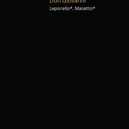
Don Giovanni
Leporello*, Masetto*